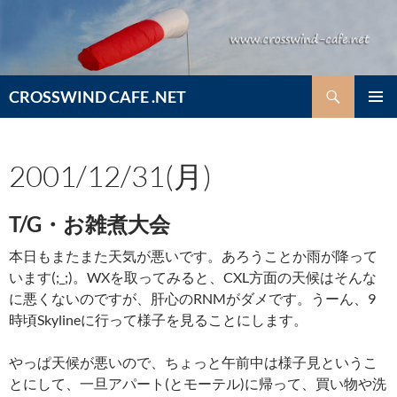
コ
ン
テ
ン
検
ツ
CROSSWIND CAFE .NET
索
へ
メインメ
ス
ニュー
キ
2001/12/31(月)
ッ
プ
T/G・お雑煮大会
本日もまたまた天気が悪いです。あろうことか雨が降って
います(;_;)。WXを取ってみると、CXL方面の天候はそんな
に悪くないのですが、肝心のRNMがダメです。うーん、9
時頃Skylineに行って様子を見ることにします。
やっぱ天候が悪いので、ちょっと午前中は様子見というこ
とにして、一旦アパート(とモーテル)に帰って、買い物や洗