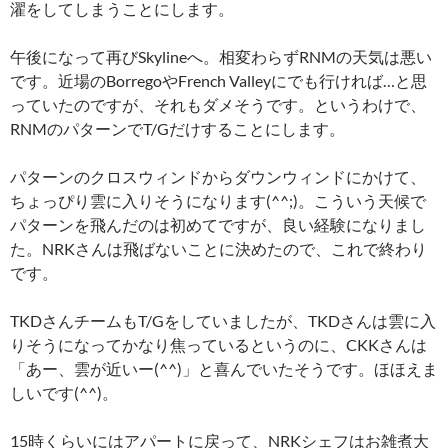
濯をしてしまうことにします。
午後になって再びSkylineへ。相変わらずRNMの天気は悪い
です。近場のBorregoやFrench Valleyにでも行ければ…と思
っていたのですが、それもダメそうです。というわけで、
RNMのパターンでT/Gだけすることにします。
パターンのクロスウィンドからダウンウィンドにかけて、
ちょっぴり雲に入りそうになります(^^;)。こういう天候で
パターンを飛んだのは初めてですが、良い経験になりまし
た。NRKさんは飛ばないことに決めたので、これで終わり
です。
TKDさんチームもT/Gをしていましたが、TKDさんは雲に入
りそうになってかなり焦っているというのに、CKKさんは
「あー、雲が近いー(^^)」と喜んでいたそうです。ほほえま
しいです(^^)。
15時くらいにはアパートに戻って、NRKシェフはお雑煮大