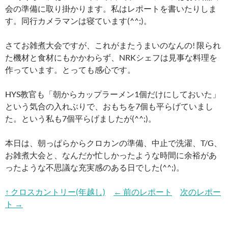
会の準備に取り掛かります。私はレポートを書いたりしま
す。同行カメラマンは寝ています(^^;)。
さてお雑煮大会ですが、これがまたうまいのなんの! 限られ
た機材と食材にもかかわらず、NRKシェフは見事な料理を
作っています。とっても感心です。
HYS教官も「朝からカップラーメン1個だけにしておいた」
という気合の入れぶりで、おもちを7個も平らげていまし
た。という私も7個平らげましたが(^^;)。
本日は、朝っぱらからクロカンの準備、中止で洗濯、T/G、
お雑煮大会と、なんだか忙しかったような時間に余裕があ
ったような不思議な充実感のある日でした(^^;)。
↑ クロスカントリー(年越し)
← 前のレポート
次のレポー
ト →