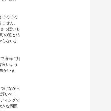
うそろそろ
りません。
きさっぽいも
、町の道と枯
からないよ
分で適当に判
ば良いよう
nに向かいま
をつけながら
は浮いてし
ンディングで
大きな問題