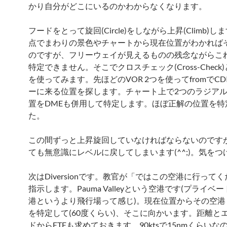
かり自分がどこにいるのかわからなくなります。
フードをとって旋回(Circle)をしながら上昇(Climb)
点でまわりの景色やチャートから現在位置がわかれば
のですが、フリーウェイが見えるものの残念ながらこ
特定できません。そこでクロスチェック(Cross-Check
を使ってみます。先ほどのVOR 2つを使ってfromでCD
ーに来る位置を探します。チャート上で2つのラジア
置をDMEも併用して特定します。ほぼ正解の位置を特
た。
この間ずっと上昇旋回していなければならないのです
ても無意識にレベルに戻してしまいます(^^;)。気をつ
次はDiversionです。教官が「ではこの空港に行って
指示します。Pauma Valleyという空港です(プライベ
港というより飛行場って感じ)。現在位置からその空港
を特定して(60度くらい)、そこに向かいます。距離と
ドからETEも求めておきます。90ktsで15nmくらいな