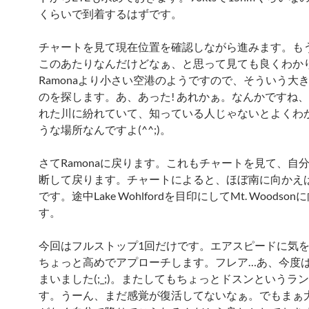
くらいで到着するはずです。
チャートを見て現在位置を確認しながら進みます。も
このあたりなんだけどなぁ、と思って見ても良くわか
Ramonaより小さい空港のようですので、そういう大
のを探します。あ、あった! あれかぁ。なんかですね
れた川に紛れていて、知っている人じゃないとよくわ
うな場所なんですよ(^^;)。
さてRamonaに戻ります。これもチャートを見て、自
断して戻ります。チャートによると、ほぼ南に向かえ
です。途中Lake Wohlfordを目印にしてMt. Woodso
す。
今回はフルストップ1回だけです。エアスピードに気
ちょっと高めでアプローチします。フレア…あ、今度
まいました(;_;)。またしてもちょっとドスンというラ
す。うーん、まだ感覚が復活してないなぁ。でもまぁ