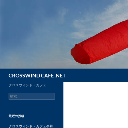
コ
ン
テ
ン
ツ
へ
ス
キ
ッ
プ
検
CROSSWIND CAFE .NET
索
クロスウィンド・カフェ
検
索:
最近の投稿
クロスウィンド・カフェ令和