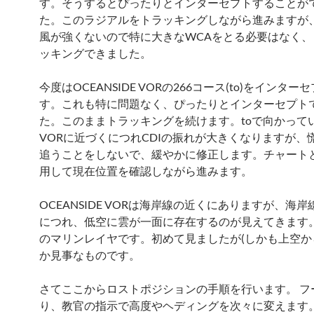
す。そうするとぴったりとインターセプトすることが
た。このラジアルをトラッキングしながら進みますが
風が強くないので特に大きなWCAをとる必要はなく、
ッキングできました。
今度はOCEANSIDE VORの266コース(to)をインター
す。これも特に問題なく、ぴったりとインターセプト
た。このままトラッキングを続けます。toで向かって
VORに近づくにつれCDIの振れが大きくなりますが、
追うことをしないで、緩やかに修正します。チャートと
用して現在位置を確認しながら進みます。
OCEANSIDE VORは海岸線の近くにありますが、海
につれ、低空に雲が一面に存在するのが見えてきます
のマリンレイヤです。初めて見ましたが(しかも上空か
か見事なものです。
さてここからロストポジションの手順を行います。 フ
り、教官の指示で高度やヘディングを次々に変えます