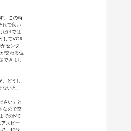
します。この時
それで良い
れだけでは
)としてVOR
Iがセンタ
ルが交わる位
定できまし
が、どうし
けないと。
ください」と
ートなので空
までのMC
エアスピー
ので、10分