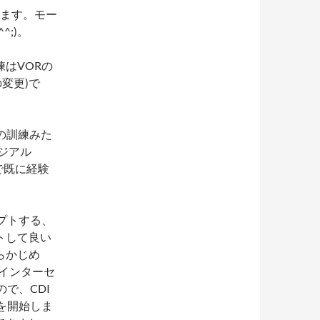
かいます。モー
;)。
はVORの
の変更)で
根での訓練みた
ラジアル
で既に経験
プトする、
トして良い
らかじめ
にインターセ
で、CDI
を開始しま