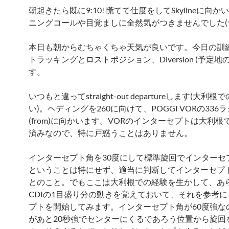
朝起きたら既に9:10! 慌てて仕度をしてSkylineに向
ニングコールや目覚ましに全然気がつきませんでした(^^
本日も朝からむちゃくちゃ天気が良いです。今日の訓練
トラッキングとロストポジション、Diversion (予定地
す。
いつもと違ってstraight-out departureします(大利
い)。ヘディングを260に向けて、POGGI VORの336
(from)に向かいます。VORのインターセプトは大利根
済みなので、特に戸惑うことはありません。
インターセプト角を30度にして標準旋回でインターセ
ということは特にせず、適当に判断してインターセプ
とのこと。でもここは大利根での経験を生かして、あ
CDIの1目盛り分の動きを覚えておいて、それを参考
プトを開始してみます。インターセプト角が60度強なの
があと20秒強でセンターにくるであろう位置から旋回