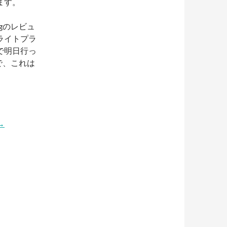
ます。
gのレビュ
ライトプラ
で明日行っ
で、これは
→