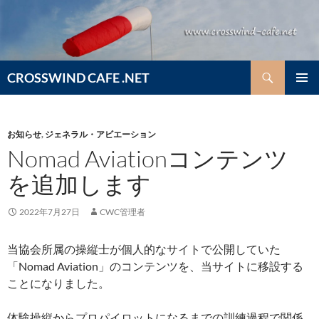
コ
ン
テ
ン
検
ツ
CROSSWIND CAFE .NET
索
へ
メインメ
ス
ニュー
キ
お知らせ
,
ジェネラル・アビエーション
ッ
Nomad Aviationコンテンツ
プ
を追加します
2022年7月27日
CWC管理者
当協会所属の操縦士が個人的なサイトで公開していた
「Nomad Aviation」のコンテンツを、当サイトに移設する
ことになりました。
体験操縦からプロパイロットになるまでの訓練過程で関係