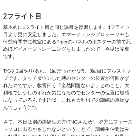
2フライト目
基本的に1フライト目と同じ課目を復習します。1フライト
目より更に安定しました。エマージェンシプロシージャも
休憩時間中に教室にあるPiperのパネルのポスターの前で死
ぬほどイメージトレーニングをしましたので、今度は完璧
です。
T/Gを2回やり(あれ、1回だったかな?)、3回目にフルストッ
プです。タッチダウンした時のセンターの位置が何回かず
れたのですが、教官曰く「全然問題ないよ」とのこと。大
利根では少しのずれが気になるのでセンターの位置に敏感
になっているんです(^^;)。これも大利根での訓練の賜物な
んでしょう(^^)。
さて、本日は別の訓練生の方(TNGさん)が、夕方にファース
トソロに出るかもしれないということで、訓練生仲間はみ