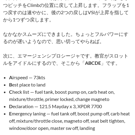
つピッチをClimbの位置に戻して上昇します。フラップを1
つ戻すのは速やかに、後の2つの戻しはVSIが上昇を指して
から1つずつ戻します。
なかなかスムーズにできました。ちょっとフルパワーにす
るのが遅いようなので、思い切ってやらねば。
次に、エマージェンシプロシージャです。教官がスロット
ルをアイドルにするので、そこから「
ABCDE
」です。
A
irspeed — 73kts
B
est place to land
C
heck list — fuel tank, boost pump on, carb heat on,
mixture/throttle, primer locked, change magneto
D
eclaration — 121.5 Mayday x 3, XPDR 7700
E
mergency laning — fuel tank off, boost pump off, carb heat
off, mixture/throttle close, magneto off, seat belt tighten,
window/door open, master sw off, landing