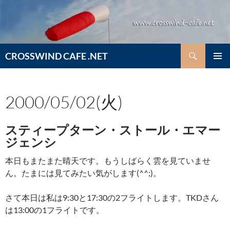
コ
ン
テ
ン
検
ツ
CROSSWIND CAFE .NET
索
へ
メインメ
ス
ニュー
キ
2000/05/02(火)
ッ
プ
スティープターン・ストール・エマー
ジェンシ
本日もまたまた晴天です。もうしばらく雲を見ていませ
ん。たまには見てみたい気がします(^^;)。
さて本日は私は9:30と17:30の2フライトします。TKDさん
は13:00の1フライトです。