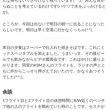
んな帰らないでさりげなく残っています(^^;)。みんな良か
らぬことを考えているわけです(バケツで水をぶっかけると
か)。
ところが、今回は出ないで明日の朝一に出ることになった
らしいです。明日は早く空港に行かなくっちゃ(^^)。
本日の夕食はスーパーで仕入れた焼きそばです。これにミ
ックスベジタブルを加えました。うまいっす。その後ビー
ルでも飲みながらビデオ鑑賞会です。これはやけに盛り上
がります。同室のKSMさんのフライトも、ラジオの声とと
もに外からこっそり押さえておいたので、かなりあつそう
でした(^^;)。
余談
1フライト目と2フライト目の休憩時間にR/W近くのベンチ
で他の人のフライトを眺めていた時のことです。セスナが