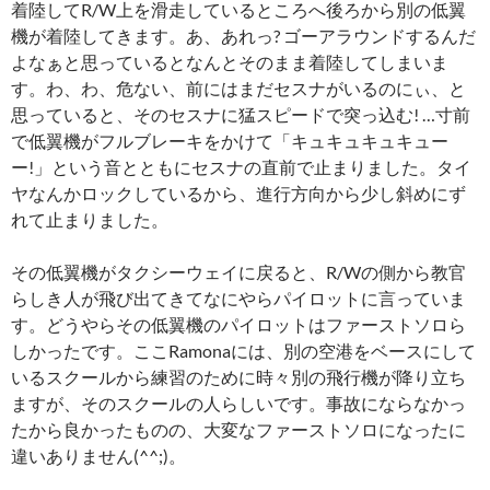
着陸してR/W上を滑走しているところへ後ろから別の低翼
機が着陸してきます。あ、あれっ? ゴーアラウンドするんだ
よなぁと思っているとなんとそのまま着陸してしまいま
す。わ、わ、危ない、前にはまだセスナがいるのにぃ、と
思っていると、そのセスナに猛スピードで突っ込む! …寸前
で低翼機がフルブレーキをかけて「キュキュキュキュー
ー!」という音とともにセスナの直前で止まりました。タイ
ヤなんかロックしているから、進行方向から少し斜めにず
れて止まりました。
その低翼機がタクシーウェイに戻ると、R/Wの側から教官
らしき人が飛び出てきてなにやらパイロットに言っていま
す。どうやらその低翼機のパイロットはファーストソロら
しかったです。ここRamonaには、別の空港をベースにして
いるスクールから練習のために時々別の飛行機が降り立ち
ますが、そのスクールの人らしいです。事故にならなかっ
たから良かったものの、大変なファーストソロになったに
違いありません(^^;)。