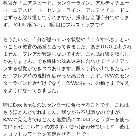
教官が「エアスピード、センターライン、アルティチュー
ド、エアスピード、センターライン、アルティチュード…」
とずっと繰り返してくれますが、操作は全部自分でやりま
す。TGLを2回やり、3回目にフルストップです。
もうだいぶ、自分が思っている状態や「こうすべき」とい
うことが教官の感覚と合ってきました。あまりNGは出され
ません。フレアが安定しないですが、これは経験を積むし
かありません。でも機体の沈み込みに合わせてピッチアッ
プする感覚ができつつあります。段々余裕が出てきたせい
か、フレア時の視野が広がった感じがします。R/Wのセン
ターライン付近だけでなく、R/Wの端っこの動きまで見え
るようになってきました。
特にExcellentなのはセンターに合わせることです。これは
もうほとんどずれません。我ながら不思議なのですが、
R/Wの見え方でほとんど無意識にエルロンとラダーを使っ
て(Piperはエルロンの方を多く使う)合わせています。後は
スロットルワークを安定させることです。