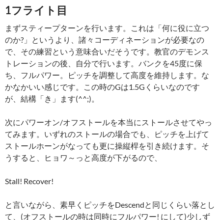
1フライト目
まずスティープターンを行います。これは「何に役に立つ
のか?」というより、諸々コーディネーションが必要なの
で、その練習という意味合いだそうです。教官のデモンス
トレーションの後、自分で行います。バンクを45度に保
ち、フルパワー。ピッチを調整して高度を維持します。な
かなかいい感じです。この時のGは1.5Gくらいなのです
が、結構「き」ます(^^;)。
次にパワーオン/オフストールを本当にストールさせてやっ
てみます。いずれのストールの場合でも、ピッチを上げて
ストールホーンがなっても更に操縦桿を引き続けます。そ
うすると、ヒョワ～っと高度が下がるので、
Stall! Recover!
と言いながら、素早くピッチをDescendと同じくらい落とし
て、(オフストールの時は同時にフルパワー! にして)少しず